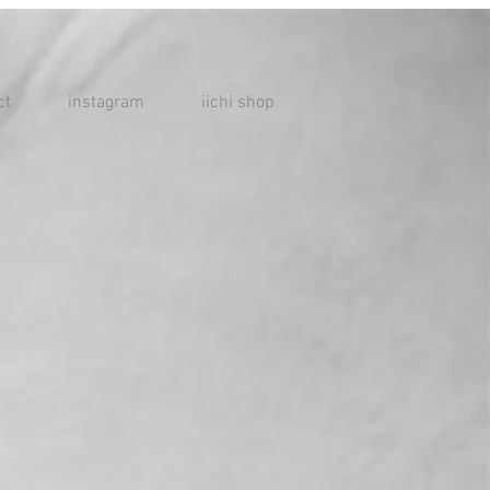
ct
instagram
iichi shop